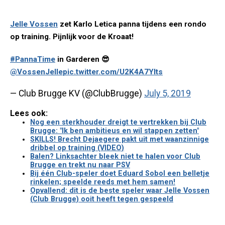
Jelle Vossen
zet Karlo Letica panna tijdens een rondo
op training. Pijnlijk voor de Kroaat!
#PannaTime
in Garderen 😎
@VossenJelle
pic.twitter.com/U2K4A7YIts
— Club Brugge KV (@ClubBrugge)
July 5, 2019
Lees ook:
Nog een sterkhouder dreigt te vertrekken bij Club
Brugge: "Ik ben ambitieus en wil stappen zetten"
SKILLS! Brecht Dejaegere pakt uit met waanzinnige
dribbel op training (VIDEO)
Balen? Linksachter bleek niet te halen voor Club
Brugge en trekt nu naar PSV
Bij één Club-speler doet Eduard Sobol een belletje
rinkelen; speelde reeds met hem samen!
Opvallend: dit is de beste speler waar Jelle Vossen
(Club Brugge) ooit heeft tegen gespeeld