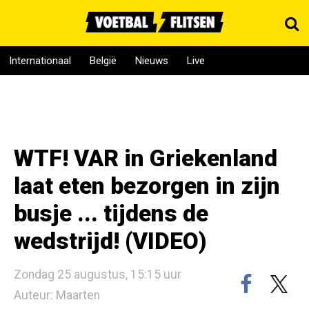
Internationaal
België
Nieuws
Live
WTF! VAR in Griekenland
laat eten bezorgen in zijn
busje ... tijdens de
wedstrijd! (VIDEO)
Zondag 25 augustus, 15:15 uur
Auteur: Maarten