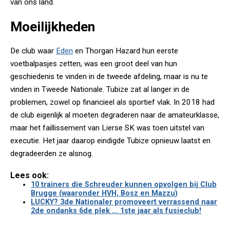
van ons land.
Moeilijkheden
De club waar
Eden
en Thorgan Hazard hun eerste
voetbalpasjes zetten, was een groot deel van hun
geschiedenis te vinden in de tweede afdeling, maar is nu te
vinden in Tweede Nationale. Tubize zat al langer in de
problemen, zowel op financieel als sportief vlak. In 2018 had
de club eigenlijk al moeten degraderen naar de amateurklasse,
maar het faillissement van Lierse SK was toen uitstel van
executie. Het jaar daarop eindigde Tubize opnieuw laatst en
degradeerden ze alsnog.
Lees ook:
10 trainers die Schreuder kunnen opvolgen bij Club
Brugge (waaronder HVH, Bosz en Mazzu)
LUCKY? 3de Nationaler promoveert verrassend naar
2de ondanks 6de plek ... 1ste jaar als fusieclub!