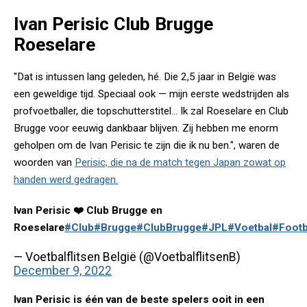
Ivan Perisic Club Brugge
Roeselare
''Dat is intussen lang geleden, hé. Die 2,5 jaar in België was
een geweldige tijd. Speciaal ook — mijn eerste wedstrijden als
profvoetballer, die topschutterstitel... Ik zal Roeselare en Club
Brugge voor eeuwig dankbaar blijven. Zij hebben me enorm
geholpen om de Ivan Perisic te zijn die ik nu ben.", waren de
woorden van
Perisic, die na de match tegen Japan zowat op
handen werd gedragen.
Ivan Perisic ❤️ Club Brugge en
Roeselare
#Club
#Brugge
#ClubBrugge
#JPL
#Voetbal
#Footb
— Voetbalflitsen België (@VoetbalflitsenB)
December 9, 2022
Ivan Perisic is één van de beste spelers ooit in een