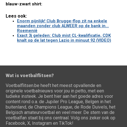
blauw-zwart shirt:
Lees ook:
Enorm pijnlijk! Club Brugge-flop zit na enkele
maanden zonder club ALWEER op de bank in...
Roemenië
Exact 3j geleden: Club mist CL-kwalificatie, CDK
knalt op de lat tegen Lazio in minuut 92 (VIDEO)
Wat is voetbalflitsen?
Voetbalflitsen.be heeft het meest opvallende en
originele voetbalnieuws voor jou in petto, met een
ludieke insteek. Je bent hier aan het goede adres voor
content rond o.a. de Jupiler Pro League, Belgen in het
buitenland, de Champions League, de Rode Duivels, het
Belgisch amateurvoetbal en veel meer. De stem van de
voetbalfan staat bij ons centraal. Volg ons zeker ook op
Facebook, X, Instagram en TikTok!