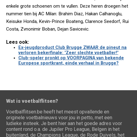
enkele grote schoenen om te vullen. Deze heren droegen het
nummer tien bij AC Milan: Brahim Diaz, Hakan Calhanoglu,
Keisuke Honda, Kevin-Prince Boateng, Clarence Seedorf, Rui
Costa, Zvnonimir Boban, Dejan Savicevic.
Lees ook:
Ex-jeugdproduct Club Brugge ZWAAR de pineut na
verloren bekerfinale: "Zeer slechte voetballer!"
Club-speler pronkt op VOORPAGINA van bekende
Europese sportkrant, einde verhaal in Brugge?
Wat is voetbalflitsen?
Voetbalflitsen.be heeft het meest opvallende en
originele voetbalnieuws voor jou in petto, met een
ludieke insteek. Je bent hier aan het goede adres voor
content rond o.a. de Jupiler Pro League, Belgen in het
buitenland, de Champions League, de Rode Duivels, het