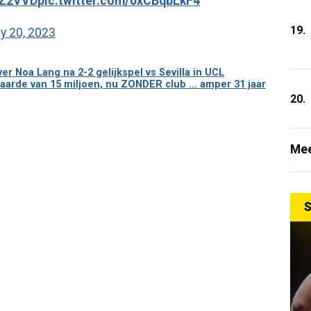
zLZ2VVD
pic.twitter.com/0xCBqbLkF4
19.
ly 20, 2023
er Noa Lang na 2-2 gelijkspel vs Sevilla in UCL
aarde van 15 miljoen, nu ZONDER club ... amper 31 jaar
20.
Mee
S