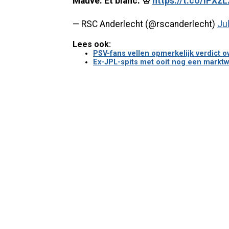
Mauve. Et blanc. ♔
https://t.co/iPX
— RSC Anderlecht (@rscanderlecht)
Ju
Lees ook:
PSV-fans vellen opmerkelijk verdict ov
Ex-JPL-spits met ooit nog een marktw