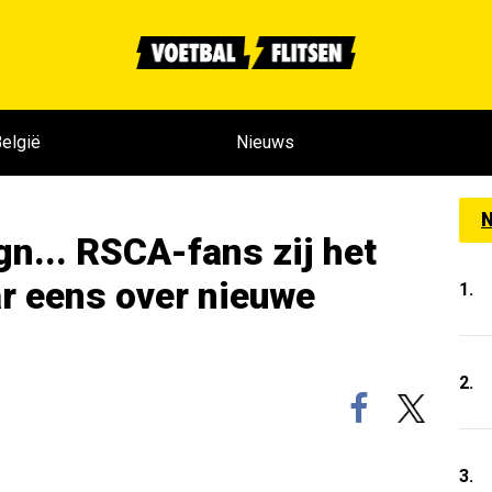
elgië
Nieuws
N
gn... RSCA-fans zij het
 eens over nieuwe
1.
2.
3.