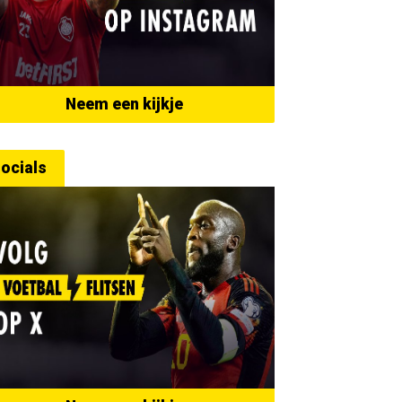
Neem een kijkje
ocials