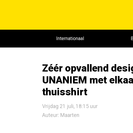
Internationaal
B
Zéér opvallend desi
UNANIEM met elkaar
thuisshirt
Vrijdag 21 juli, 18:15 uur
Auteur: Maarten