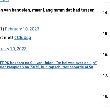
en van handelen, maar Lang mmm dat had tussen
14.
e1)
February 10, 2023
15.
et niet!
#CluUsg
ruary 10, 2023
16.
DS bekocht na 0-1 van Union: "De bal was over de lijn!"
ialer kampioen na 73/75, hun topschutter scoorde al 50
17.
18.