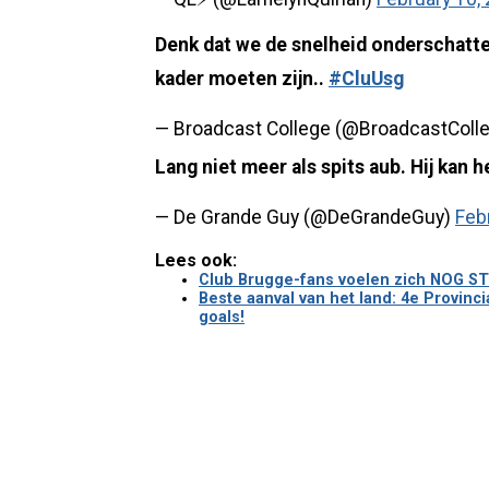
Denk dat we de snelheid onderschatt
kader moeten zijn..
#CluUsg
— Broadcast College (@BroadcastColl
Lang niet meer als spits aub. Hij kan h
— De Grande Guy (@DeGrandeGuy)
Feb
Lees ook:
Club Brugge-fans voelen zich NOG STEE
Beste aanval van het land: 4e Provinc
goals!