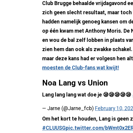
Club Brugge behaalde vrijdagavond een
zich geen slecht resultaat, maar toch 
hadden namelijk genoeg kansen om de
op één kwam met Anthony Moris. De Ne
en wou de bal zelf lobben in plaats v
zien hem dan ook als zwakke schakel. 
maar deze kans had er volgesn hen al
moesten de Club-fans wat kwijt!
Noa Lang vs Union
Lang lang lang wat doe je 😪😪😪😪😪
— Jarne (@Jarne_fcb)
February 10, 20
Om het kort te houden, Lang is geen 
#CLUUSG
pic.twitter.com/bWmt0x2E