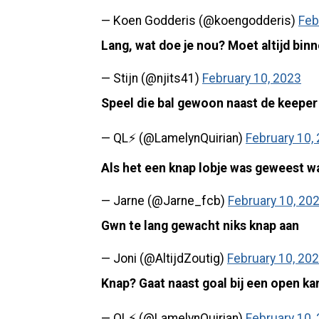
— Koen Godderis (@koengodderis)
Feb
Lang, wat doe je nou? Moet altijd binn
— Stijn (@njits41)
February 10, 2023
Speel die bal gewoon naast de keeper
— QL⚡️ (@LamelynQuirian)
February 10,
Als het een knap lobje was geweest wa
— Jarne (@Jarne_fcb)
February 10, 20
Gwn te lang gewacht niks knap aan
— Joni (@AltijdZoutig)
February 10, 20
Knap? Gaat naast goal bij een open ka
— QL⚡️ (@LamelynQuirian)
February 10,