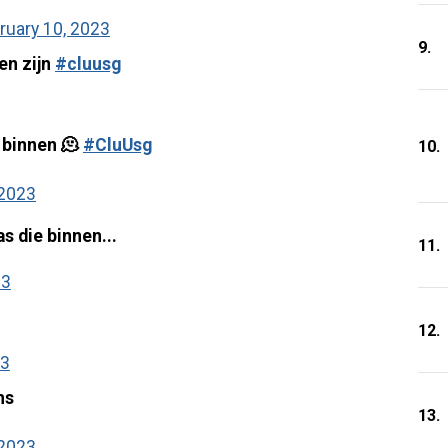
ruary 10, 2023
9.
en zijn
#cluusg
 binnen 🫠
#CluUsg
10.
 2023
s die binnen...
11.
23
12.
23
ns
13.
 2023