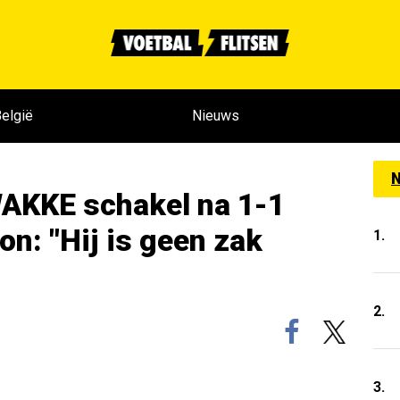
elgië
Nieuws
N
WAKKE schakel na 1-1
on: "Hij is geen zak
1.
2.
3.