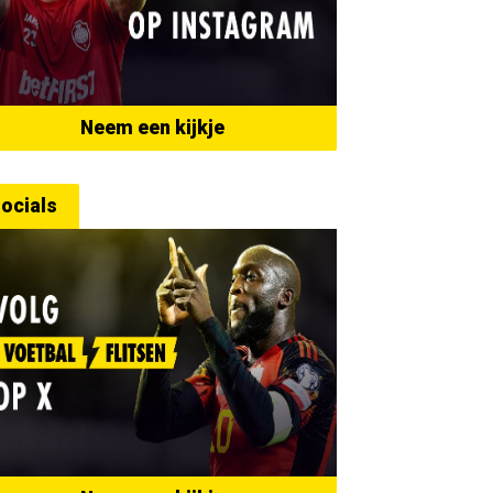
Neem een kijkje
ocials