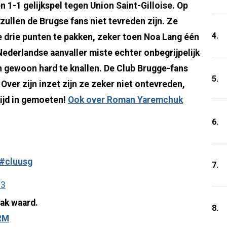
 1-1 gelijkspel tegen Union Saint-Gilloise. Op
zullen de Brugse fans niet tevreden zijn. Ze
4.
 drie punten te pakken, zeker toen Noa Lang één
derlandse aanvaller miste echter onbegrijpelijk
an gewoon hard te knallen. De Club Brugge-fans
5.
Over zijn inzet zijn ze zeker niet ontevreden,
tijd in gemoeten!
Ook over Roman Yaremchuk
6.
#cluusg
7.
23
zak waard.
8.
RM