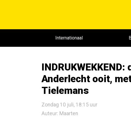
Internationaal
B
INDRUKWEKKEND: de
Anderlecht ooit, me
Tielemans
Zondag 10 juli, 18:15 uur
Auteur: Maarten