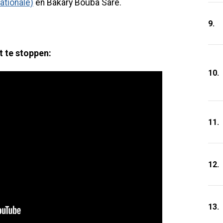
ationale)
en Bakary Bouba Saré.
9.
t te stoppen:
10.
11.
12.
13.