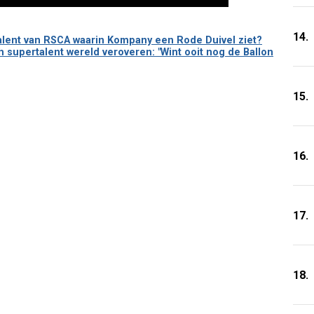
14.
ptalent van RSCA waarin Kompany een Rode Duivel ziet?
h supertalent wereld veroveren: "Wint ooit nog de Ballon
15.
16.
17.
18.