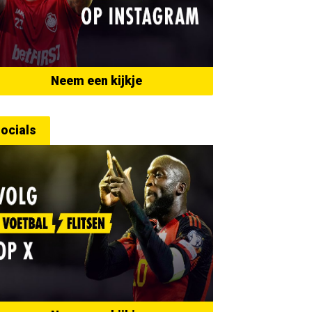
Neem een kijkje
ocials