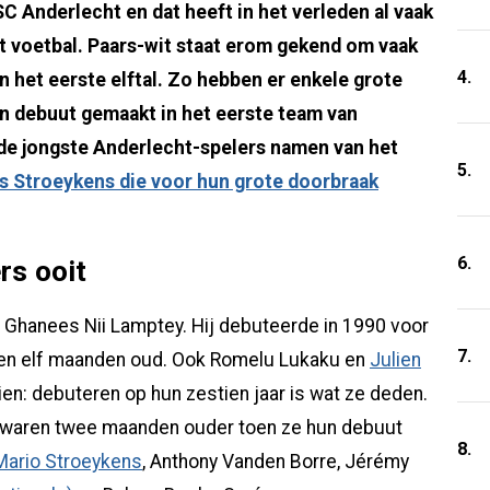
SC Anderlecht en dat heeft in het verleden al vaak
t voetbal. Paars-wit staat erom gekend om vaak
4.
n het eerste elftal. Zo hebben er enkele grote
un debuut gemaakt in het eerste team van
t de jongste Anderlecht-spelers namen van het
5.
s Stroeykens die voor hun grote doorbraak
6.
rs ooit
e Ghanees Nii Lamptey. Hij debuteerde in 1990 voor
7.
r en elf maanden oud. Ook Romelu Lukaku en
Julien
ien: debuteren op hun zestien jaar is wat ze deden.
s waren twee maanden ouder toen ze hun debuut
8.
Mario Stroeykens
, Anthony Vanden Borre, Jérémy