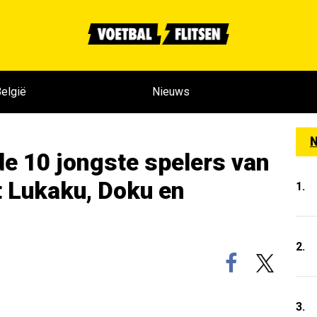
elgië
Nieuws
N
 10 jongste spelers van
t Lukaku, Doku en
1.
2.
3.