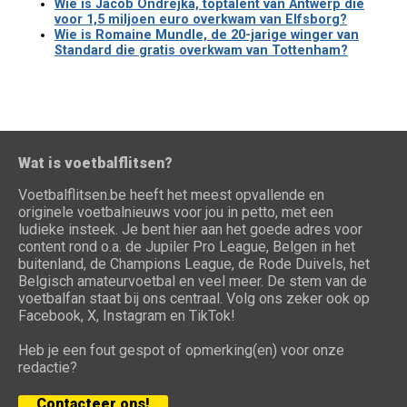
Wie is Jacob Ondrejka, toptalent van Antwerp die
voor 1,5 miljoen euro overkwam van Elfsborg?
Wie is Romaine Mundle, de 20-jarige winger van
Standard die gratis overkwam van Tottenham?
Wat is voetbalflitsen?
Voetbalflitsen.be heeft het meest opvallende en
originele voetbalnieuws voor jou in petto, met een
ludieke insteek. Je bent hier aan het goede adres voor
content rond o.a. de Jupiler Pro League, Belgen in het
buitenland, de Champions League, de Rode Duivels, het
Belgisch amateurvoetbal en veel meer. De stem van de
voetbalfan staat bij ons centraal. Volg ons zeker ook op
Facebook, X, Instagram en TikTok!
Heb je een fout gespot of opmerking(en) voor onze
redactie?
Contacteer ons!