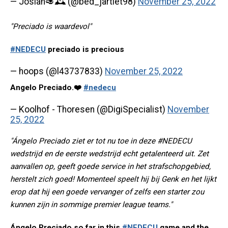
— Josiah🥑🕰️ (@bed_jartlet98)
November 25, 2022
"Preciado is waardevol"
#NEDECU
preciado is precious
— hoops (@l43737833)
November 25, 2022
Angelo Preciado.❤️
#nedecu
— Koolhof - Thoresen (@DigiSpecialist)
November
25, 2022
"Ángelo Preciado ziet er tot nu toe in deze #NEDECU
wedstrijd en de eerste wedstrijd echt getalenteerd uit. Zet
aanvallen op, geeft goede service in het strafschopgebied,
herstelt zich goed! Momenteel speelt hij bij Genk en het lijkt
erop dat hij een goede vervanger of zelfs een starter zou
kunnen zijn in sommige premier league teams."
Ángelo Preciado so far in this
#NEDECU
game and the