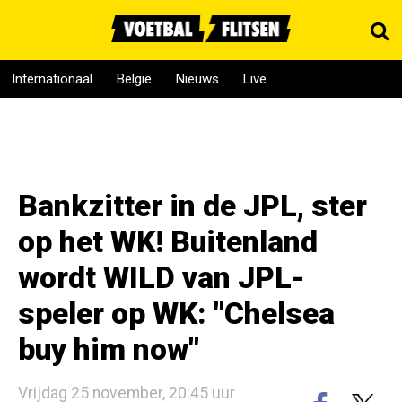
Internationaal
België
Nieuws
Live
Bankzitter in de JPL, ster
op het WK! Buitenland
wordt WILD van JPL-
speler op WK: "Chelsea
buy him now"
Vrijdag 25 november, 20:45 uur