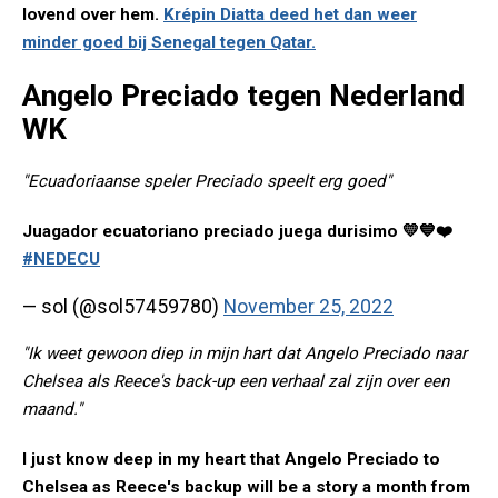
lovend over hem.
Krépin Diatta deed het dan weer
minder goed bij Senegal tegen Qatar.
Angelo Preciado tegen Nederland
WK
"Ecuadoriaanse speler Preciado speelt erg goed"
Juagador ecuatoriano preciado juega durisimo 💛💙❤️
#NEDECU
— sol (@sol57459780)
November 25, 2022
"Ik weet gewoon diep in mijn hart dat Angelo Preciado naar
Chelsea als Reece's back-up een verhaal zal zijn over een
maand."
I just know deep in my heart that Angelo Preciado to
Chelsea as Reece's backup will be a story a month from