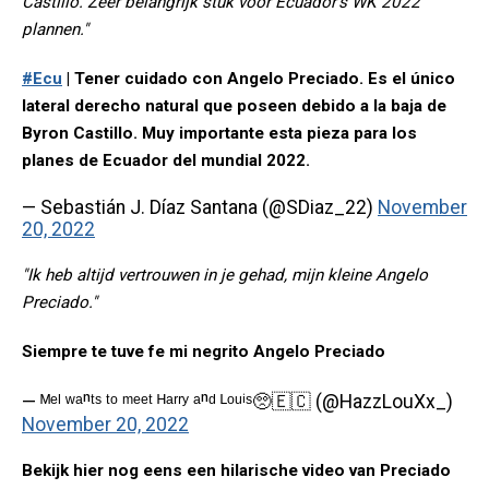
Castillo. Zeer belangrijk stuk voor Ecuador's WK 2022
plannen."
#Ecu
| Tener cuidado con Angelo Preciado. Es el único
lateral derecho natural que poseen debido a la baja de
Byron Castillo. Muy importante esta pieza para los
planes de Ecuador del mundial 2022.
— Sebastián J. Díaz Santana (@SDiaz_22)
November
20, 2022
"Ik heb altijd vertrouwen in je gehad, mijn kleine Angelo
Preciado."
Siempre te tuve fe mi negrito Angelo Preciado
— ᴹᵉˡ ʷᵃⁿᵗˢ ᵗᵒ ᵐᵉᵉᵗ ᴴᵃʳʳʸ ᵃⁿᵈ ᴸᵒᵘⁱˢ🥺🇪🇨 (@HazzLouXx_)
November 20, 2022
Bekijk hier nog eens een hilarische video van Preciado