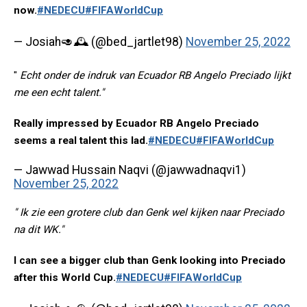
now.
#NEDECU
#FIFAWorldCup
— Josiah🥑🕰️ (@bed_jartlet98)
November 25, 2022
"
Echt onder de indruk van Ecuador RB Angelo Preciado lijkt
me een echt talent."
Really impressed by Ecuador RB Angelo Preciado
seems a real talent this lad.
#NEDECU
#FIFAWorldCup
— Jawwad Hussain Naqvi (@jawwadnaqvi1)
November 25, 2022
" Ik zie een grotere club dan Genk wel kijken naar Preciado
na dit WK."
I can see a bigger club than Genk looking into Preciado
after this World Cup.
#NEDECU
#FIFAWorldCup