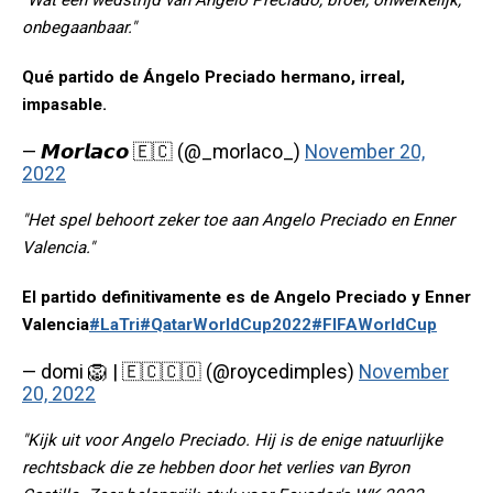
"Wat een wedstrijd van Ángelo Preciado, broer, onwerkelijk,
onbegaanbaar."
Qué partido de Ángelo Preciado hermano, irreal,
impasable.
— 𝙈𝙤𝙧𝙡𝙖𝙘𝙤 🇪🇨 (@_morlaco_)
November 20,
2022
"Het spel behoort zeker toe aan Angelo Preciado en Enner
Valencia."
El partido definitivamente es de Angelo Preciado y Enner
Valencia
#LaTri
#QatarWorldCup2022
#FIFAWorldCup
— domi 🦁 | 🇪🇨🇨🇴 (@roycedimples)
November
20, 2022
"Kijk uit voor Angelo Preciado. Hij is de enige natuurlijke
rechtsback die ze hebben door het verlies van Byron