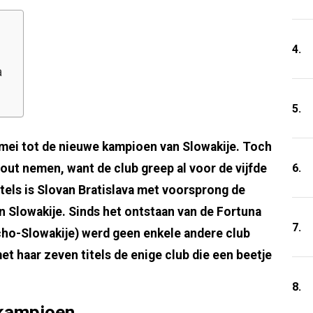
4.
a
5.
 mei tot de nieuwe kampioen van Slowakije. Toch
6.
out nemen, want de club greep al voor de vijfde
titels is Slovan Bratislava met voorsprong de
an Slowakije. Sinds het ontstaan van de Fortuna
7.
echo-Slowakije) werd geen enkele andere club
et haar zeven titels de enige club die een beetje
8.
 kampioen