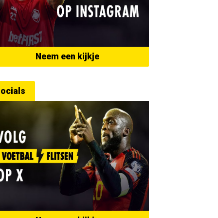
Neem een kijkje
ocials