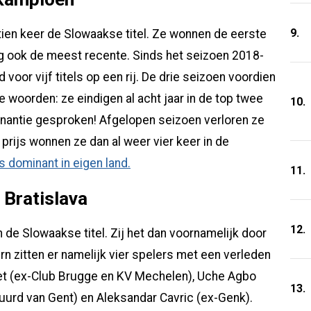
9.
ertien keer de Slowaakse titel. Ze wonnen de eerste
og ook de meest recente. Sinds het seizoen 2018-
oor vijf titels op een rij. De drie seizoen voordien
 woorden: ze eindigen al acht jaar in de top twee
10.
nantie gesproken! Afgelopen seizoen verloren ze
prijs wonnen ze dan al weer vier keer in de
 dominant in eigen land.
11.
 Bratislava
12.
n de Slowaakse titel. Zij het dan voornamelijk door
rn zitten er namelijk vier spelers met een verleden
et (ex-Club Brugge en KV Mechelen), Uche Agbo
13.
uurd van Gent) en Aleksandar Cavric (ex-Genk).