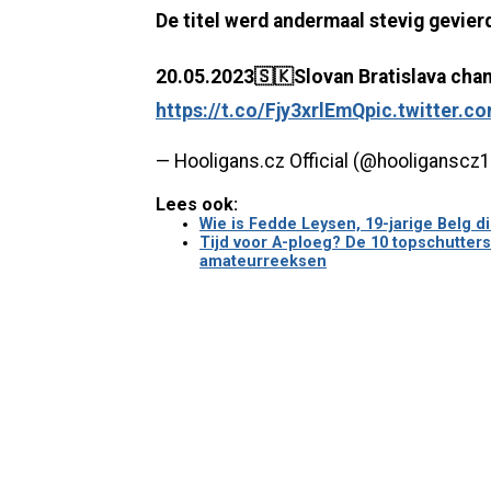
De titel werd andermaal stevig gevier
20.05.2023🇸🇰Slovan Bratislava ch
https://t.co/Fjy3xrlEmQ
pic.twitter.
— Hooligans.cz Official (@hooliganscz
Lees ook:
Wie is Fedde Leysen, 19-jarige Belg
Tijd voor A-ploeg? De 10 topschutters
amateurreeksen