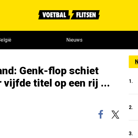
elgië
Nieuws
N
and: Genk-flop schiet
ijfde titel op een rij ...
1.
2.
3.