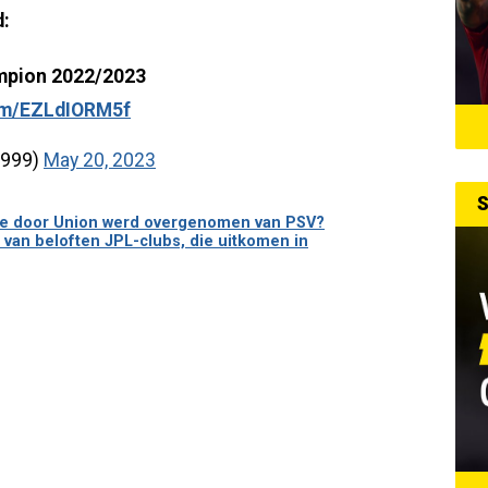
d:
ampion 2022/2023
com/EZLdIORM5f
1999)
May 20, 2023
S
 die door Union werd overgenomen van PSV?
 van beloften JPL-clubs, die uitkomen in