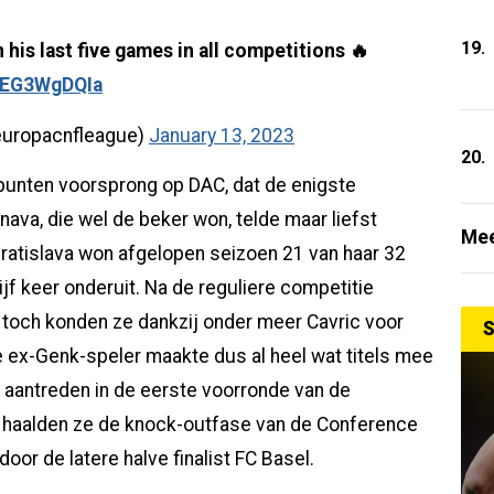
19.
his last five games in all competitions 🔥
/REG3WgDQIa
europacnfleague)
January 13, 2023
20.
e punten voorsprong op DAC, dat de enigste
nava, die wel de beker won, telde maar liefst
Mee
ratislava won afgelopen seizoen 21 van haar 32
jf keer onderuit. Na de reguliere competitie
 toch konden ze dankzij onder meer Cavric voor
S
 de ex-Genk-speler maakte dus al heel wat titels mee
aantreden in de eerste voorronde van de
haalden ze de knock-outfase van de Conference
or de latere halve finalist FC Basel.