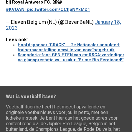
bij Royal Antwerp FC. 🔇😬
#KVOANT
pic.twitter.com/CChpNYxMD1
— Eleven Belgium (NL) (@ElevenBeNL)
January 18,
2023
Lees ook:
Hoofdsponsor 'CRACK' ... 2e Nationaler annuleert
trainersaanstelling omwille van cocaïnegebruik
Sampdoria-fans GENIETEN van ex-RSCA-verdediger
na glansprestatie vs Lukaku: "Prime Rio Ferdinand!"
Wat is voetbalflitsen?
Voetbalflitsen.be heeft het meest opvallende en
originele voetbalnieuws voor jou in petto, met een
ludieke insteek. Je bent hier aan het goede adres voor
content rond o.a. de Jupiler Pro League, Belgen in het
buitenland, de Champions League, de Rode Duivels, het