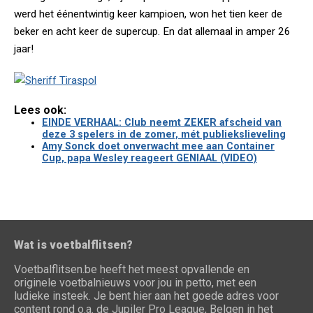
werd het éénentwintig keer kampioen, won het tien keer de
beker en acht keer de supercup. En dat allemaal in amper 26
jaar!
Lees ook:
EINDE VERHAAL: Club neemt ZEKER afscheid van
deze 3 spelers in de zomer, mét publiekslieveling
Amy Sonck doet onverwacht mee aan Container
Cup, papa Wesley reageert GENIAAL (VIDEO)
Wat is voetbalflitsen?
Voetbalflitsen.be heeft het meest opvallende en
originele voetbalnieuws voor jou in petto, met een
ludieke insteek. Je bent hier aan het goede adres voor
content rond o.a. de Jupiler Pro League, Belgen in het