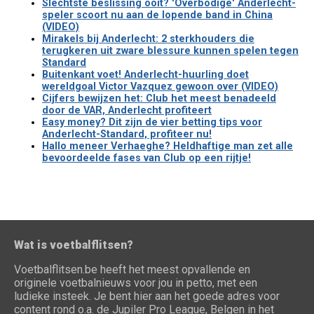
Slechtste beslissing ooit? 'Overbodige' Anderlecht-
speler scoort nu aan de lopende band in China
(VIDEO)
Mirakels bij Anderlecht: 2 sterkhouders die
terugkeren uit zware blessure kunnen spelen tegen
Standard
Buitenkant voet! Anderlecht-huurling doet
wereldgoal Victor Vazquez gewoon over (VIDEO)
Cijfers bewijzen het: Club het meest benadeeld
door de VAR, Anderlecht profiteert
Easy money? Dit zijn de vier betting tips voor
Anderlecht-Standard, profiteer nu!
Hallo meneer Verhaeghe? Heldhaftige man zet alle
bevoordeelde fases van Club op een rijtje!
Wat is voetbalflitsen?
Voetbalflitsen.be heeft het meest opvallende en
originele voetbalnieuws voor jou in petto, met een
ludieke insteek. Je bent hier aan het goede adres voor
content rond o.a. de Jupiler Pro League, Belgen in het