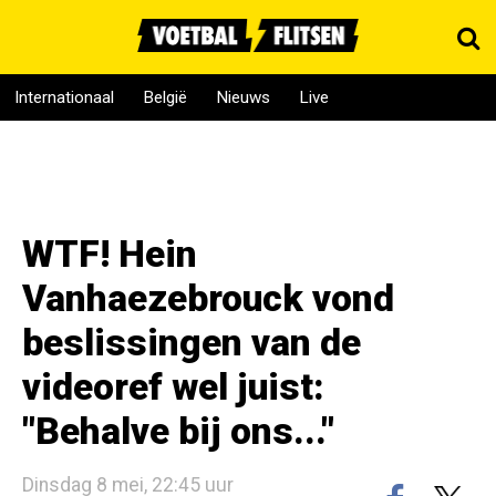
Internationaal
België
Nieuws
Live
WTF! Hein
Vanhaezebrouck vond
beslissingen van de
videoref wel juist:
"Behalve bij ons..."
Dinsdag 8 mei, 22:45 uur