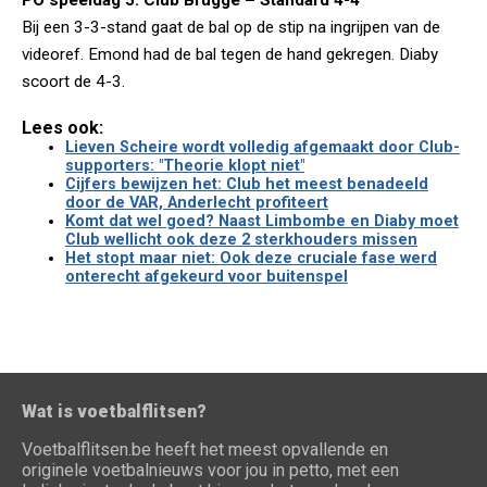
PO speeldag 5: Club Brugge – Standard 4-4
Bij een 3-3-stand gaat de bal op de stip na ingrijpen van de
videoref. Emond had de bal tegen de hand gekregen. Diaby
scoort de 4-3.
Lees ook:
Lieven Scheire wordt volledig afgemaakt door Club-
supporters: "Theorie klopt niet"
Cijfers bewijzen het: Club het meest benadeeld
door de VAR, Anderlecht profiteert
Komt dat wel goed? Naast Limbombe en Diaby moet
Club wellicht ook deze 2 sterkhouders missen
Het stopt maar niet: Ook deze cruciale fase werd
onterecht afgekeurd voor buitenspel
Wat is voetbalflitsen?
Voetbalflitsen.be heeft het meest opvallende en
originele voetbalnieuws voor jou in petto, met een