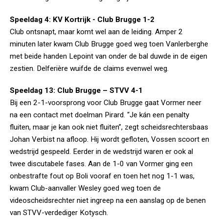
Speeldag 4: KV Kortrijk - Club Brugge 1-2
Club ontsnapt, maar komt wel aan de leiding. Amper 2
minuten later kwam Club Brugge goed weg toen Vanlerberghe
met beide handen Lepoint van onder de bal duwde in de eigen
zestien. Delferière wuifde de claims evenwel weg.
Speeldag 13: Club Brugge – STVV 4-1
Bij een 2-1-voorsprong voor Club Brugge gaat Vormer neer
na een contact met doelman Pirard. “Je kán een penalty
fluiten, maar je kan ook niet fluiten”, zegt scheidsrechtersbaas
Johan Verbist na afloop. Hij wordt gefloten, Vossen scoort en
wedstrijd gespeeld. Eerder in de wedstrijd waren er ook al
twee discutabele fases. Aan de 1-0 van Vormer ging een
onbestrafte fout op Boli vooraf en toen het nog 1-1 was,
kwam Club-aanvaller Wesley goed weg toen de
videoscheidsrechter niet ingreep na een aanslag op de benen
van STVV-verdediger Kotysch.