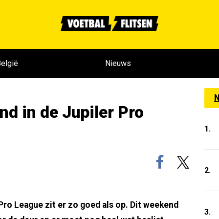
elgië
Nieuws
N
and in de Jupiler Pro
1.
2.
 Pro League zit er zo goed als op. Dit weekend
3.