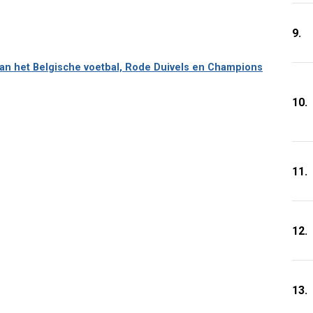
9.
 van het Belgische voetbal, Rode Duivels en Champions
10.
11.
12.
13.