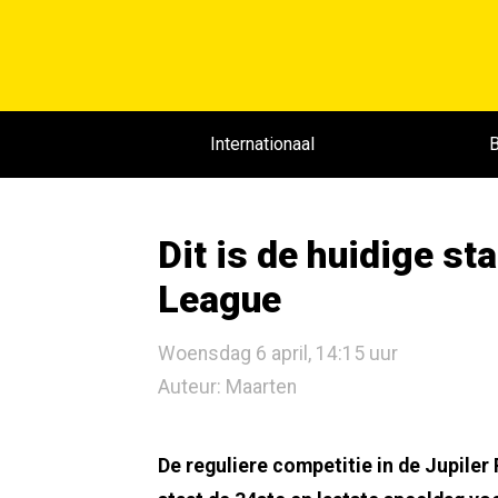
Internationaal
B
Dit is de huidige st
League
Woensdag 6 april, 14:15 uur
Auteur: Maarten
De reguliere competitie in de Jupiler