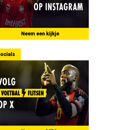
Neem een kijkje
ocials