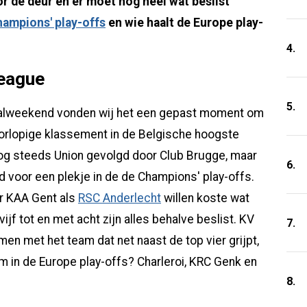
or de deur en er moet nog heel wat beslist
ampions' play-offs
en wie haalt de Europe play-
4.
League
5.
tbalweekend vonden wij het een gepast moment om
oorlopige klassement in de Belgische hoogste
 nog steeds Union gevolgd door Club Brugge, maar
6.
 voor een plekje in de de Champions' play-offs.
ar KAA Gent als
RSC Anderlecht
willen koste wat
ijf tot en met acht zijn alles behalve beslist. KV
7.
men met het team dat net naast de top vier grijpt,
m in de Europe play-offs? Charleroi, KRC Genk en
8.