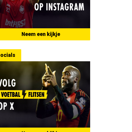
Neem een kijkje
ocials