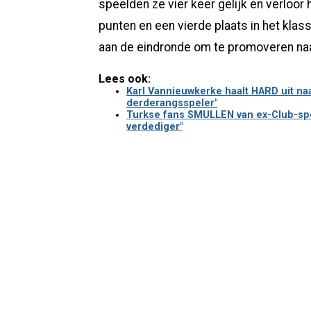
speelden ze vier keer gelijk en verloor
punten en een vierde plaats in het kl
aan de eindronde om te promoveren naa
Lees ook:
Karl Vannieuwkerke haalt HARD uit naa
derderangsspeler"
Turkse fans SMULLEN van ex-Club-spe
verdediger"