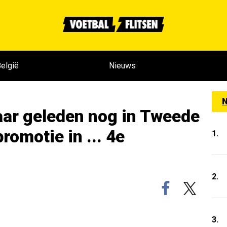
elgië
Nieuws
N
ar geleden nog in Tweede
romotie in ... 4e
1.
2.
3.