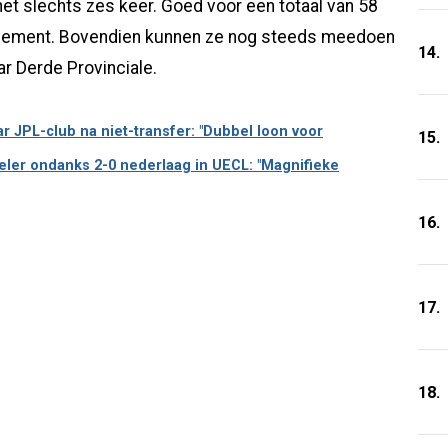
 het slechts zes keer. Goed voor een totaal van 58
assement. Bovendien kunnen ze nog steeds meedoen
14.
r Derde Provinciale.
r JPL-club na niet-transfer: "Dubbel loon voor
15.
ler ondanks 2-0 nederlaag in UECL: "Magnifieke
16.
17.
18.