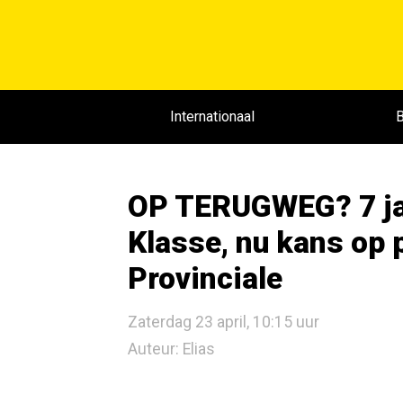
Internationaal
B
OP TERUGWEG? 7 ja
Klasse, nu kans op p
Provinciale
Zaterdag 23 april, 10:15 uur
Auteur: Elias