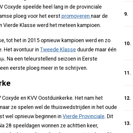
 Coxyde speelde heel lang in de provinciale
9.
aamse ploeg voor het eerst
promoveren
naar de
 in Vierde Klasse werd het meteen kampioen.
se, tot het in 2015 opnieuw kampioen werd en zo
10.
 Het avontuur in
Tweede Klasse
duurde maar één
. Na een teleurstellend seizoen in Eerste
ijk
een eerste ploeg meer in te schrijven.
11.
rke
V Coxyde en KVV Oostduinkerke. Het nam het
12.
ar ze spelen wel de thuiswedstrijden in het oude
st wel opnieuw beginnen in
Vierde Provinciale
. Dit
13.
Na 28 speeldagen wonnen ze achttien keer,