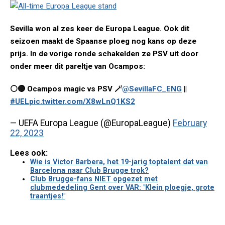
Sevilla won al zes keer de Europa League. Ook dit
seizoen maakt de Spaanse ploeg nog kans op deze
prijs. In de vorige ronde schakelden ze PSV uit door
onder meer dit pareltje van Ocampos:
⚪️🔴 Ocampos magic vs PSV 🪄
@SevillaFC_ENG
||
#UEL
pic.twitter.com/X8wLnQ1KS2
— UEFA Europa League (@EuropaLeague)
February
22, 2023
Lees ook:
Wie is Victor Barbera, het 19-jarig toptalent dat van
Barcelona naar Club Brugge trok?
Club Brugge-fans NIET opgezet met
clubmededeling Gent over VAR: "Klein ploegje, grote
traantjes!"