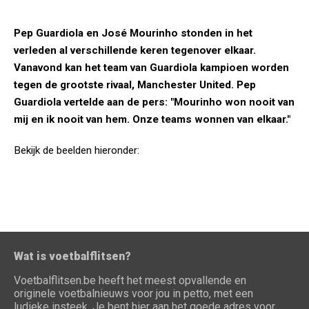
Pep Guardiola en José Mourinho stonden in het
verleden al verschillende keren tegenover elkaar.
Vanavond kan het team van Guardiola kampioen worden
tegen de grootste rivaal, Manchester United. Pep
Guardiola vertelde aan de pers: "Mourinho won nooit van
mij en ik nooit van hem. Onze teams wonnen van elkaar."
Bekijk de beelden hieronder:
Wat is voetbalflitsen?
Voetbalflitsen.be heeft het meest opvallende en
originele voetbalnieuws voor jou in petto, met een
ludieke insteek. Je bent hier aan het goede adres voor