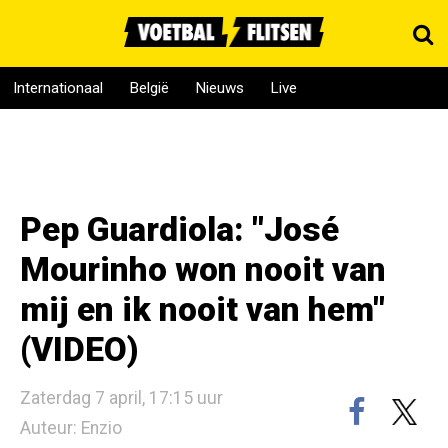
Internationaal
België
Nieuws
Live
Pep Guardiola: "José
Mourinho won nooit van
mij en ik nooit van hem"
(VIDEO)
Zaterdag 7 april, 17:15 uur
Auteur: Enzio