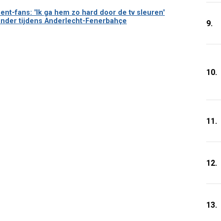
Gent-fans: "Ik ga hem zo hard door de tv sleuren"
lunder tijdens Anderlecht-Fenerbahçe
9.
10.
11.
12.
13.