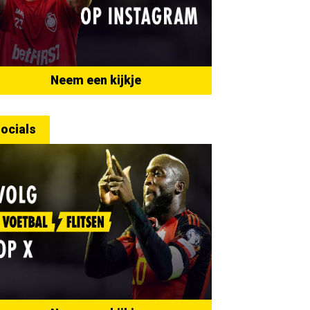
Neem een kijkje
ocials