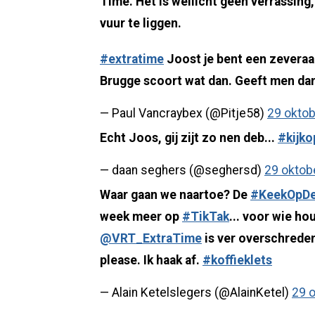
Time. Het is wellicht geen verrassin
vuur te liggen.
#extratime
Joost je bent een zeveraar
Brugge scoort wat dan. Geeft men da
— Paul Vancraybex (@Pitje58)
29 okto
Echt Joos, gij zijt zo nen deb...
#kijk
— daan seghers (@seghersd)
29 oktob
Waar gaan we naartoe? De
#KeekOpD
week meer op
#TikTak
... voor wie ho
@VRT_ExtraTime
is ver overschreden
please. Ik haak af.
#koffieklets
— Alain Ketelslegers (@AlainKetel)
29 