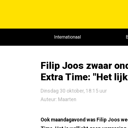
Internationaal
B
Filip Joos zwaar on
Extra Time: "Het lij
Dinsdag 30 oktober, 18:15 uur
Auteur: Maarten
Ook maandagavond was Filip Joos weer