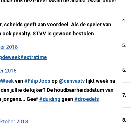
g, maar ook deze keer kwam de analist zwaar onder
4.
, scheids geeft aan voordeel. Als de speler van
n ook penalty. STVV is gewoon bestolen
5.
ber 2018
opdeweek
#extratime
6.
er 2018
eWeek
van
#FilipJoos
op
@canvastv
lijkt week na
uden jullie de kijker? De houdbaarheidsdatum van
7.
 jongens... Geef
#duiding
geen
#droedels
8.
oktober 2018