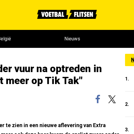
elgië
Nieuws
N
der vuur na optreden in
kt meer op Tik Tak"
1.
2.
 te zien in een nieuwe aflevering van Extra
3.