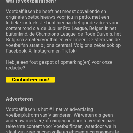
Wat is voetbalflitsen?
Voetbalflitsen.be heeft het meest opvallende en
originele voetbalnieuws voor jou in petto, met een
ludieke insteek. Je bent hier aan het goede adres voor
content rond o.a. de Jupiler Pro League, Belgen in het
buitenland, de Champions League, de Rode Duivels, het
Belgisch amateurvoetbal en veel meer. De stem van de
voetbalfan staat bij ons centraal. Volg ons zeker ook op
Facebook, X, Instagram en TikTok!
Heb je een fout gespot of opmerking(en) voor onze
redactie?
Contacteer ons!
Adverteren
Voetbalflitsen is het #1 native advertising
voetbalplatform van Vlaanderen. Wij weten als geen
ander uw merk en/of campagne door te vertalen naar
relevante content voor Voetbalflitsen, waardoor we in
staat zijn zeer succesvolle en efficiënte campagnes te