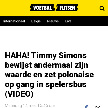
Internationaal
België
Nieuws
Live
HAHA! Timmy Simons
bewijst andermaal zijn
waarde en zet polonaise
op gang in spelersbus
(VIDEO)
Maandag 14 mei, 15:45 uur