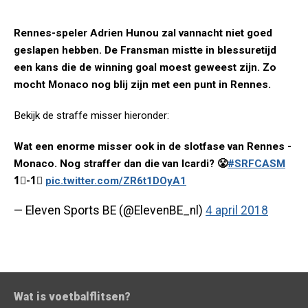
Rennes-speler Adrien Hunou zal vannacht niet goed
geslapen hebben. De Fransman mistte in blessuretijd
een kans die de winning goal moest geweest zijn. Zo
mocht Monaco nog blij zijn met een punt in Rennes.
Bekijk de straffe misser hieronder:
Wat een enorme misser ook in de slotfase van Rennes -
Monaco. Nog straffer dan die van Icardi? 😤
#SRFCASM
1⃣-1⃣
pic.twitter.com/ZR6t1DOyA1
— Eleven Sports BE (@ElevenBE_nl)
4 april 2018
Wat is voetbalflitsen?