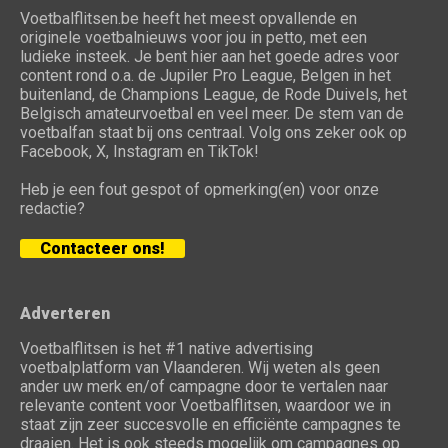
Voetbalflitsen.be heeft het meest opvallende en
originele voetbalnieuws voor jou in petto, met een
ludieke insteek. Je bent hier aan het goede adres voor
content rond o.a. de Jupiler Pro League, Belgen in het
buitenland, de Champions League, de Rode Duivels, het
Belgisch amateurvoetbal en veel meer. De stem van de
voetbalfan staat bij ons centraal. Volg ons zeker ook op
Facebook, X, Instagram en TikTok!
Heb je een fout gespot of opmerking(en) voor onze
redactie?
Contacteer ons!
Adverteren
Voetbalflitsen is het #1 native advertising
voetbalplatform van Vlaanderen. Wij weten als geen
ander uw merk en/of campagne door te vertalen naar
relevante content voor Voetbalflitsen, waardoor we in
staat zijn zeer succesvolle en efficiënte campagnes te
draaien. Het is ook steeds mogelijk om campagnes op