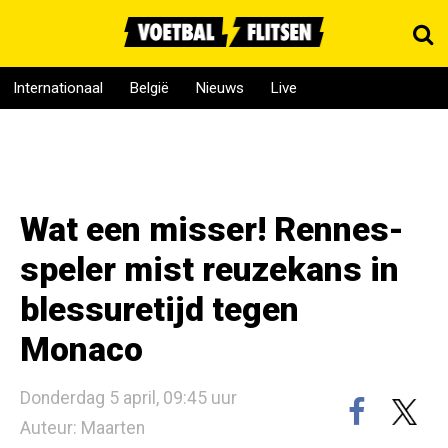
Internationaal
België
Nieuws
Live
Wat een misser! Rennes-
speler mist reuzekans in
blessuretijd tegen
Monaco
Donderdag 5 april, 09:45 uur
Auteur: Maarten