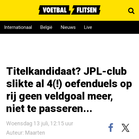
Internationaal
België
Nieuws
Live
Titelkandidaat? JPL-club
slikte al 4(!) oefenduels op
rij geen veldgoal meer,
niet te passeren...
Woensdag 13 juli, 12:15 uur
Auteur: Maarten