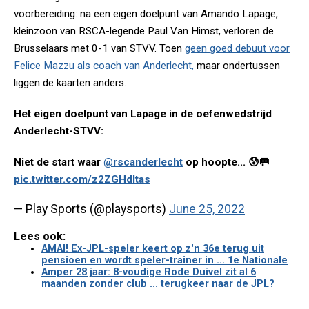
voorbereiding: na een eigen doelpunt van Amando Lapage,
kleinzoon van RSCA-legende Paul Van Himst, verloren de
Brusselaars met 0-1 van STVV. Toen
geen goed debuut voor
Felice Mazzu als coach van Anderlecht,
maar ondertussen
liggen de kaarten anders.
Het eigen doelpunt van Lapage in de oefenwedstrijd
Anderlecht-STVV:
Niet de start waar
@rscanderlecht
op hoopte... 😰🥅
pic.twitter.com/z2ZGHdItas
— Play Sports (@playsports)
June 25, 2022
Lees ook:
AMAI! Ex-JPL-speler keert op z'n 36e terug uit
pensioen en wordt speler-trainer in ... 1e Nationale
Amper 28 jaar: 8-voudige Rode Duivel zit al 6
maanden zonder club ... terugkeer naar de JPL?