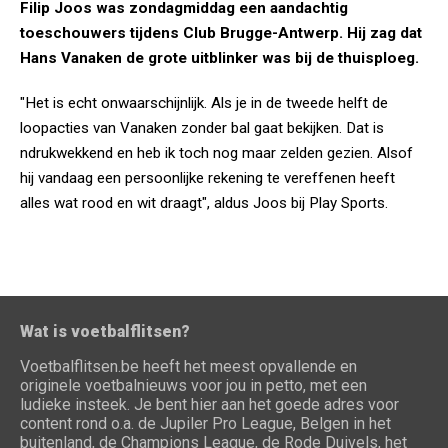
Filip Joos was zondagmiddag een aandachtig
toeschouwers tijdens Club Brugge-Antwerp. Hij zag dat
Hans Vanaken de grote uitblinker was bij de thuisploeg.
"Het is echt onwaarschijnlijk. Als je in de tweede helft de
loopacties van Vanaken zonder bal gaat bekijken. Dat is
ndrukwekkend en heb ik toch nog maar zelden gezien. Alsof
hij vandaag een persoonlijke rekening te vereffenen heeft
alles wat rood en wit draagt", aldus Joos bij Play Sports.
Wat is voetbalflitsen?
Voetbalflitsen.be heeft het meest opvallende en
originele voetbalnieuws voor jou in petto, met een
ludieke insteek. Je bent hier aan het goede adres voor
content rond o.a. de Jupiler Pro League, Belgen in het
buitenland, de Champions League, de Rode Duivels, het