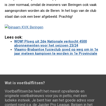
is zeer normaal, omdat de inwoners van Beringen ook vaak
aangesproken worden als de Beren. In het logo van de club
staat dan ook een beer afgebeeld. Prachtig!
Lees ook:
WOW! Ploeg uit 2de Nationale verkocht 4500
abonnementen voor het seizoen 23/24
Vlaams-Brabantse fusieclub goed op weg om in 1e
jaar meteen kampioen te worden in 1e Provinciale
Wat is voetbalflitsen?
Voetbalflitsen.be heeft het meest opvallende en
originele voetbalnieuws voor jou in petto, met een
ludieke insteek. Je bent hier aan het goede adres voor
content rond o.a. de Jupiler Pro League, Belgen in het