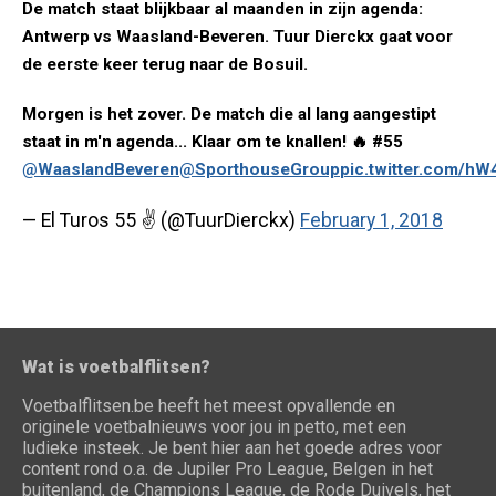
De match staat blijkbaar al maanden in zijn agenda:
Antwerp vs Waasland-Beveren. Tuur Dierckx gaat voor
de eerste keer terug naar de Bosuil.
Morgen is het zover. De match die al lang aangestipt
staat in m'n agenda... Klaar om te knallen! 🔥 #55
@WaaslandBeveren
@SporthouseGroup
pic.twitter.com/
— El Turos 55 ✌️ (@TuurDierckx)
February 1, 2018
Wat is voetbalflitsen?
Voetbalflitsen.be heeft het meest opvallende en
originele voetbalnieuws voor jou in petto, met een
ludieke insteek. Je bent hier aan het goede adres voor
content rond o.a. de Jupiler Pro League, Belgen in het
buitenland, de Champions League, de Rode Duivels, het