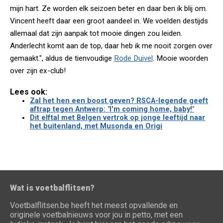
mijn hart. Ze worden elk seizoen beter en daar ben ik blij om.
Vincent heeft daar een groot aandeel in. We voelden destijds
allemaal dat zijn aanpak tot mooie dingen zou leiden.
Anderlecht komt aan de top, daar heb ik me nooit zorgen over
gemaakt.", aldus de tienvoudige
Rode Duivel
. Mooie woorden
over zijn ex-club!
Lees ook:
Zal het hen een boost geven? RSCA-legende geeft
aftrap tegen Antwerp: "I'm coming home, baby!"
Dit elftal met Belgen vertrok op jonge leeftijd naar
het buitenland, met Musonda en Origi
Wat is voetbalflitsen?
Voetbalflitsen.be heeft het meest opvallende en
originele voetbalnieuws voor jou in petto, met een